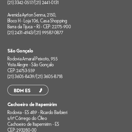
(21) 3342-0517
/
(21) 2441-0131
Avenida Ayrton Senna, 2150,
Bloco H - Loja 106, Casa Shopping
Barra da Tijuca – RJ - CEP: 22775-900
(21) 2431-4943
/
(21) 99587-0877
São Gonçalo
Rodovia Amaral Peixoto, 955
Vista Alegre - São Gonçalo
CEP: 24753-559
(21) 3605-8439
/
(21) 3605-8718
Cachoeiro de Itapemirim
Rodovia - ES 489 - Ricardo Barbieri
s/nº Córrego do Óleo
Cachoeiro de Itapemirim - ES
CEP: 293280-00