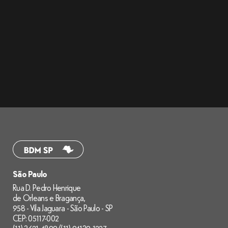
São Paulo
Rua D. Pedro Henrique
de Orleans e Bragança,
958 - Vila Jaguara - São Paulo - SP
CEP: 05117-002