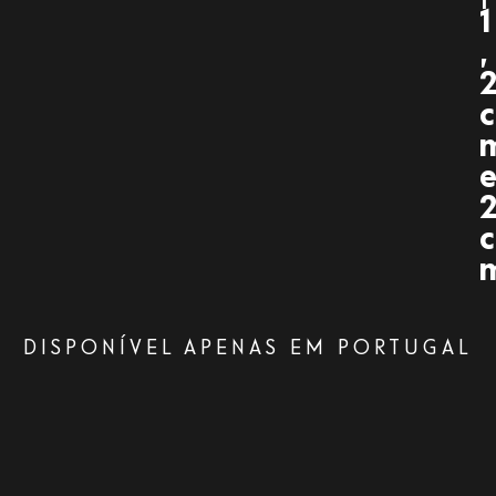
1
,
c
c
DISPONÍVEL APENAS EM PORTUGAL