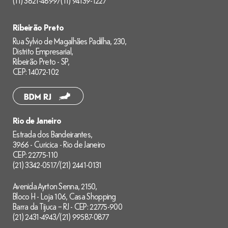
(11) 3621-4899
/
(11) 94139-1227
Ribeirão Preto
Rua Sylvio de Magalhães Padilha, 230,
Distrito Empresarial,
Ribeirão Preto - SP,
CEP: 14072-102
Rio de Janeiro
Estrada dos Bandeirantes,
3966 - Curicica - Rio de Janeiro
CEP: 22775-110
(21) 3342-0517
/
(21) 2441-0131
Avenida Ayrton Senna, 2150,
Bloco H - Loja 106, Casa Shopping
Barra da Tijuca – RJ - CEP: 22775-900
(21) 2431-4943
/
(21) 99587-0877