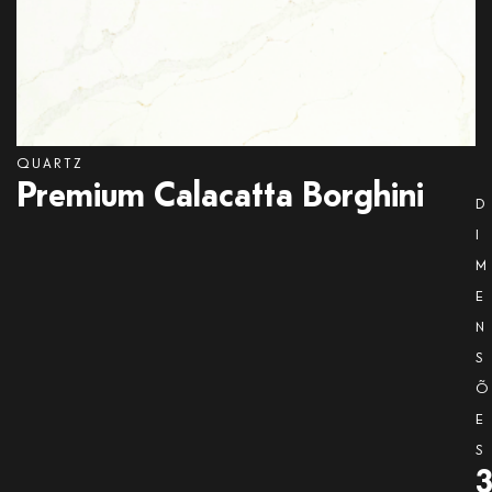
QUARTZ
Premium
Calacatta Borghini
D
I
M
E
N
S
Õ
E
S