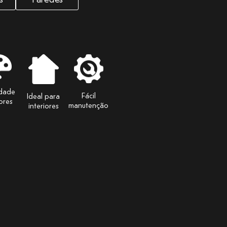
edade
Fácil
Ideal para
ores
manutenção
interiores