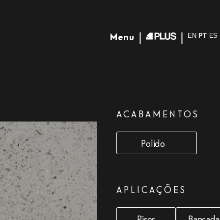
Menu
EN
PT
ES
ACABAMENTOS
Polido
APLICAÇÕES
Pisos
Bancada