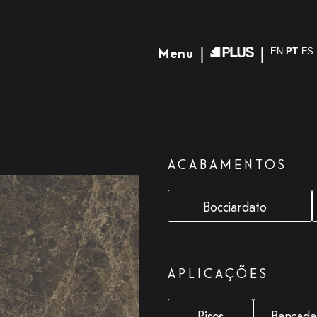
Menu
EN
PT
ES
ACABAMENTOS
Bocciardato
APLICAÇÕES
Pisos
Bancada