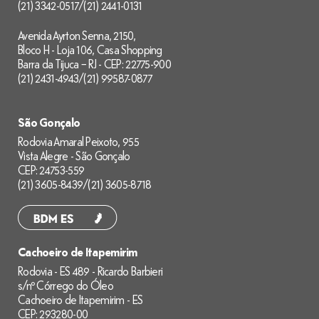
(21) 3342-0517
/
(21) 2441-0131
Avenida Ayrton Senna, 2150,
Bloco H - Loja 106, Casa Shopping
Barra da Tijuca – RJ - CEP: 22775-900
(21) 2431-4943
/
(21) 99587-0877
São Gonçalo
Rodovia Amaral Peixoto, 955
Vista Alegre - São Gonçalo
CEP: 24753-559
(21) 3605-8439
/
(21) 3605-8718
Cachoeiro de Itapemirim
Rodovia - ES 489 - Ricardo Barbieri
s/nº Córrego do Óleo
Cachoeiro de Itapemirim - ES
CEP: 293280-00