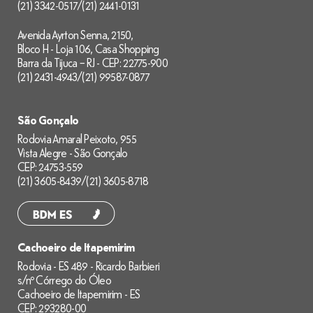
(21) 3342-0517
/
(21) 2441-0131
Avenida Ayrton Senna, 2150,
Bloco H - Loja 106, Casa Shopping
Barra da Tijuca – RJ - CEP: 22775-900
(21) 2431-4943
/
(21) 99587-0877
São Gonçalo
Rodovia Amaral Peixoto, 955
Vista Alegre - São Gonçalo
CEP: 24753-559
(21) 3605-8439
/
(21) 3605-8718
Cachoeiro de Itapemirim
Rodovia - ES 489 - Ricardo Barbieri
s/nº Córrego do Óleo
Cachoeiro de Itapemirim - ES
CEP: 293280-00