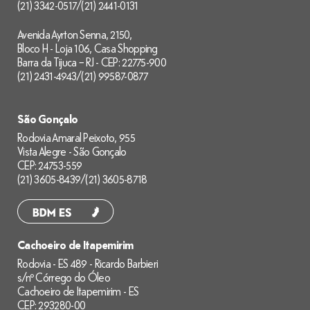
(21) 3342-0517
/
(21) 2441-0131
Avenida Ayrton Senna, 2150,
Bloco H - Loja 106, Casa Shopping
Barra da Tijuca – RJ - CEP: 22775-900
(21) 2431-4943
/
(21) 99587-0877
São Gonçalo
Rodovia Amaral Peixoto, 955
Vista Alegre - São Gonçalo
CEP: 24753-559
(21) 3605-8439
/
(21) 3605-8718
Cachoeiro de Itapemirim
Rodovia - ES 489 - Ricardo Barbieri
s/nº Córrego do Óleo
Cachoeiro de Itapemirim - ES
CEP: 293280-00