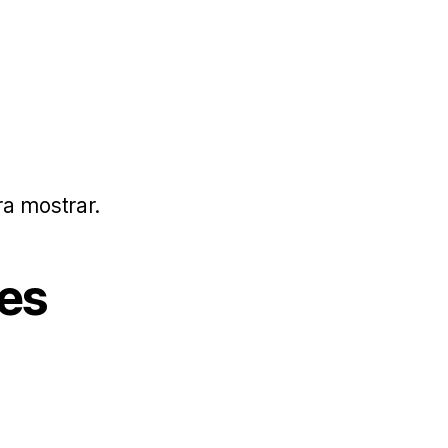
s
a mostrar.
es