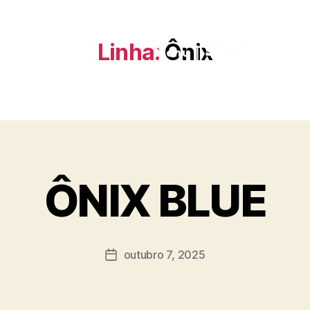
Linha:
Ônix
Menu
EN
PT
ES
ÔNIX BLUE
outubro 7, 2025